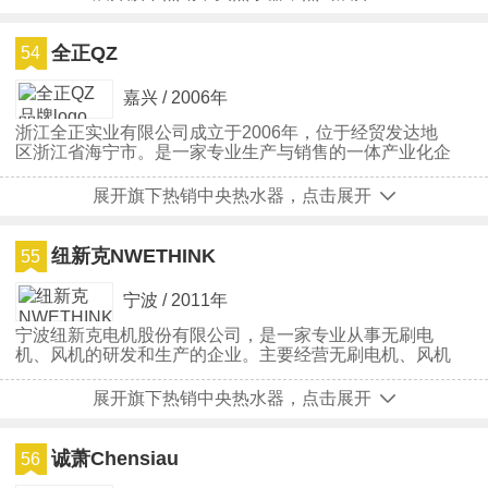
千万在中山市东凤镇，面积达2万多平方米的现代化厂
房，并更名为中山市骏领热能电器有限公司。
全正QZ
54
嘉兴 / 2006年
浙江全正实业有限公司成立于2006年，位于经贸发达地
区浙江省海宁市。是一家专业生产与销售的一体产业化企
业，公司引进德国通快TRVMPE数控冲床,德国巴士福发
泡机，全自动直缝亚弧焊接机全套流水线生产设备，国内
展开旗下热销中央热水器，点击展开
先进的6涂5烤涂装线，大板UV自动线，铝木热熔复合线
等设备，总投资已超1亿多元人民币。产品并出口欧美、
东南亚、非洲等二十多个国家，并得到海内外客户的一致
纽新克NWETHINK
55
好评。
宁波 / 2011年
宁波纽新克电机股份有限公司，是一家专业从事无刷电
机、风机的研发和生产的企业。主要经营无刷电机、风机
及驱动控制系统的研发、制造及销售。产品应用涵盖吸尘
设备、家用电器、医疗器械、园林工具、缝纫机设备、工
展开旗下热销中央热水器，点击展开
业自动化设备等多个领域。
诚萧Chensiau
56