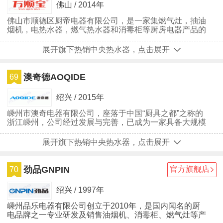
佛山 / 2014年
佛山市顺德区厨帝电器有限公司，是一家集燃气灶，抽油
烟机，电热水器，燃气热水器和消毒柜等厨房电器产品的
研发、生产、销售、服务与一体的专业企业。以追求创新
的设计、精湛的工艺为目标，以高质量、高品位的产品为
展开旗下热销中央热水器，点击展开
追求，注重研制和开发，以不懈发展为己任，以顾客满意
为宗旨，不断的提升实力。
澳奇德AOQIDE
69
绍兴 / 2015年
嵊州市澳奇电器有限公司，座落于中国“厨具之都”之称的
浙江嵊州，公司经过发展与完善，已成为一家具备大规模
生产供货能力和专业研发、生产、销售于一体的企业，公
司以各式近吸式吸油烟机为主导产品。
展开旗下热销中央热水器，点击展开
劲品GNPIN
官方旗舰店
70
绍兴 / 1997年
嵊州品乐电器有限公司创立于2010年，是国内闻名的厨
电品牌之一专业研发及销售油烟机、消毒柜、燃气灶等产