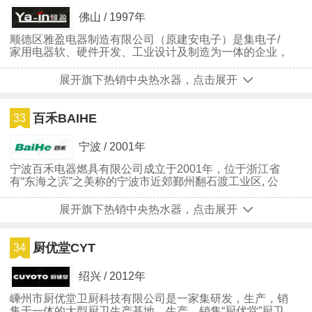
佛山 / 1997年
顺德区雅盈电器制造有限公司（原建安电子）是集电子/
家用电器软、硬件开发、工业设计及制造为一体的企业，
始建于1997年，已有20年历史，是知名电磁炉研发制造
企业。
展开旗下热销中央热水器，点击展开
百禾BAIHE
33
宁波 / 2001年
宁波百禾电器燃具有限公司成立于2001年，位于浙江省
有“东海之滨”之美称的宁波市近郊鄞州翻石渡工业区, 公
司主要生产厨房燃气灶具，有着自主的产品特色和技术优
势，在燃气具行业里取得了一定的市场和经济效益。
展开旗下热销中央热水器，点击展开
厨优堂CYT
34
绍兴 / 2012年
嵊州市厨优堂卫厨科技有限公司是一家集研发，生产，销
售于一体的大型厨卫生产基地，生产、销售“厨优堂”厨卫