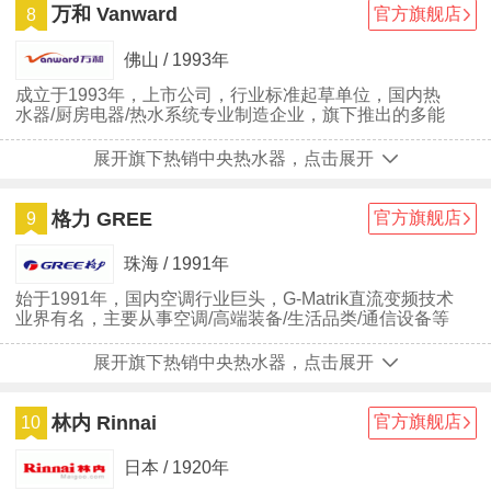
万和 Vanward
官方旗舰店
8
佛山 / 1993年
成立于1993年，上市公司，行业标准起草单位，国内热
水器/厨房电器/热水系统专业制造企业，旗下推出的多能
互补的集成热水系统颇有声誉
展开旗下热销中央热水器，点击展开
格力 GREE
官方旗舰店
9
珠海 / 1991年
始于1991年，国内空调行业巨头，G-Matrik直流变频技术
业界有名，主要从事空调/高端装备/生活品类/通信设备等
领域的多元化工业集团
展开旗下热销中央热水器，点击展开
林内 Rinnai
官方旗舰店
10
日本 / 1920年