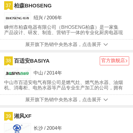
安装服务于一体的综合能力制造企业。并拥有了大批技术
柏森BHOSENG
37
骨干人员，生产设备技术，其产品畅销全国各地，
绍兴 / 2006年
嵊州市柏森电器有限公司（BHOSENG柏森）是一家集
产品设计、研发、制造、营销于一体的专业化厨房电器现
代化企业，座落于环境优美、人杰地灵、厨具之都、越剧
之乡--浙江嵊州。专业生产智能集成环保灶、分体式集成
展开旗下热销中央热水器，点击展开
灶等厨卫产品。
百适安BASIYA
官方旗舰店
38
中山 / 2014年
中山市百适安电气有限公司是燃气灶、燃气热水器、油烟
机、消毒柜、电热水器等产品专业生产加工的公司，拥有
完整、科学的质量管理体系。中山市百适安电气有限公司
的诚信、实力和产品质量获得业界的认可。欢迎各界朋友
展开旗下热销中央热水器，点击展开
莅临参观、指导和业务洽谈。
湘风XF
39
长沙 / 2004年