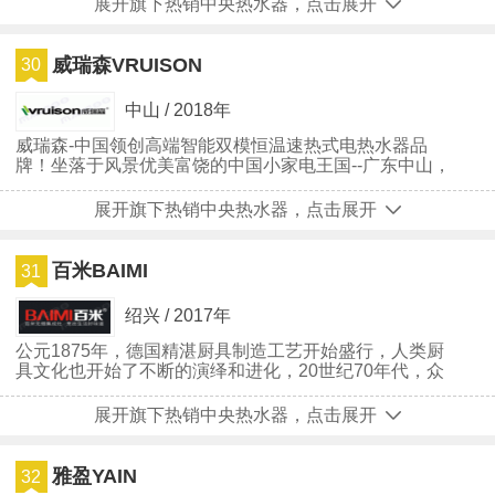
展开旗下热销中央热水器，点击展开
威瑞森VRUISON
30
中山 / 2018年
威瑞森-中国领创高端智能双模恒温速热式电热水器品
牌！坐落于风景优美富饶的中国小家电王国--广东中山，
威瑞森电器以具有国际性科技创新和战略眼光，一直专注
于为人类制造和设计，更智能，更节能，更舒适的电热水
展开旗下热销中央热水器，点击展开
器产品，让用户感受未来，体验未来！
百米BAIMI
31
绍兴 / 2017年
公元1875年，德国精湛厨具制造工艺开始盛行，人类厨
具文化也开始了不断的演绎和进化，20世纪70年代，众
多德国厨具品牌如WMF，FISSLER，MILLING等已深入
人心。百米作为厨具行业的新兴品牌，他身带莱茵河畔的
展开旗下热销中央热水器，点击展开
血统，采用经过130多年风雨洗礼的德国工艺，百米将工
艺不断超越和升华，把源自德国的厨具理念，矢志传播到
世界各地的厨房，专注于把百米塑造成为经典厨具的典
雅盈YAIN
32
范！拥有一百多年发展史而享誉世界的