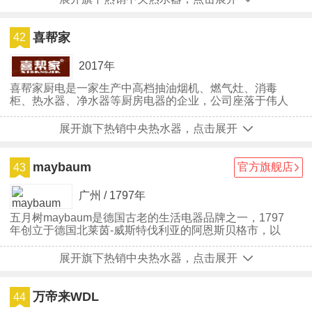
办公用品，计算机软硬件及相关产品（除计算机信息系统
安全专用产品），电子元器件，电子产品，通信器材（除
卫星电视广播地面接收设施），机电设备，仪器仪表，建
喜帮家
42
材，五金交电等。
2017年
喜帮家厨电是一家生产中高档抽油烟机、燃气灶、消毒
柜、热水器、净水器等厨房电器的企业，公司座落于伟人
故里中山市。企业已采用全自动化控制系统，生产工艺精
良，检验设备齐全，已通过ISO9001，CCC，CE，
展开旗下热销中央热水器，点击展开
GS，TUV认证。
maybaum
官方旗舰店
43
广州 / 1797年
五月树maybaum是德国古老的生活电器品牌之一，1797
年创立于德国北莱茵-威斯特伐利亚的阿恩斯贝格市，以
家族承袭的模式代代相传。五月树maybaum以手工制作
业起家，先后涉及过木材加工、造纸、煤油灯、炉灶配
展开旗下热销中央热水器，点击展开
件、水壶等领域。创业之初，整个行业几乎没有任何供应
商，公司几乎所有的东西，都必须内部开发制造，当时，
maybaum整个莱茵-威斯特伐利亚的工人都兼具发明家和
万帝来WDL
44
手工业者的角色。