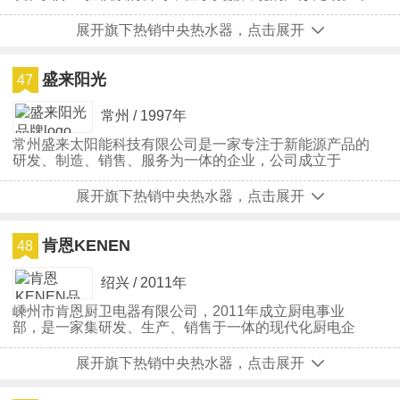
着专业，创新的精神，贯彻着以用户为本的理念，康宁三
十多来始终如一的为用户介绍有效的解决方案，提供保质
展开旗下热销中央热水器，点击展开
的产品设备，以及贴心的售后服务。
盛来阳光
47
常州 / 1997年
常州盛来太阳能科技有限公司是一家专注于新能源产品的
研发、制造、销售、服务为一体的企业，公司成立于
1997年，旗下拥有智能家居事业部、太阳能热水器事业
部、LED照明事业部、光热系统事业部、空气源热泵事业
展开旗下热销中央热水器，点击展开
部、常州新来国际贸易有限公司等实体公司，现有员工
800多人，大专以上学历的职员占公司管理层85%以上。
肯恩KENEN
48
绍兴 / 2011年
嵊州市肯恩厨卫电器有限公司，2011年成立厨电事业
部，是一家集研发、生产、销售于一体的现代化厨电企
业。公司总部占地41亩，建筑面积约四万平方米，拥有
定制化柔性生产系统、精工制造中心、技术中心、厨房文
展开旗下热销中央热水器，点击展开
化科技体验馆以及全智能物流管理系统。