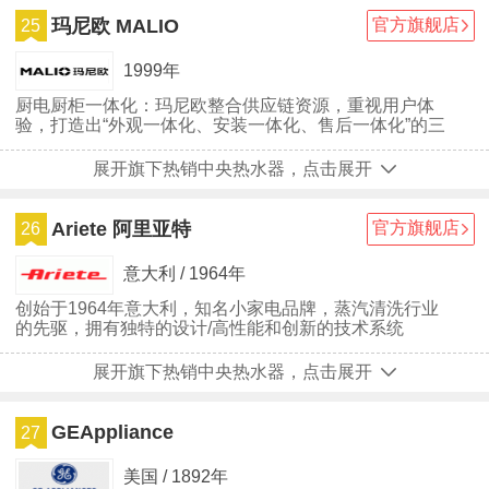
玛尼欧 MALIO
官方旗舰店
25
1999年
厨电厨柜一体化：玛尼欧整合供应链资源，重视用户体
验，打造出“外观一体化、安装一体化、售后一体化”的三
个一体化标准，提供“外观、功能、技术、服务”的配套，
为用户构建健康、卫生、美好的厨房生活。
展开旗下热销中央热水器，点击展开
Ariete 阿里亚特
官方旗舰店
26
意大利 / 1964年
创始于1964年意大利，知名小家电品牌，蒸汽清洗行业
的先驱，拥有独特的设计/高性能和创新的技术系统
展开旗下热销中央热水器，点击展开
GEAppliance
27
美国 / 1892年