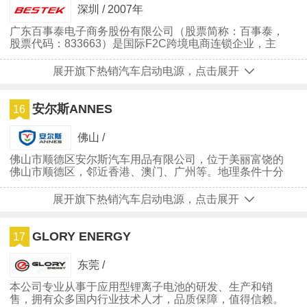
深圳 / 2007年
广东百事泰电子商务股份有限公司（股票简称：百事泰，
股票代码：833663）是国际F2C跨境电商连锁企业，主
要从事电源类、家电类产品的研发、生产及跨境电子商
务，另外有部分产品贴牌外购。
展开旗下热销汽车启动电源，点击展开
安尔斯ANNES
16
佛山 /
佛山市顺德区安尔斯汽车用品有限公司，位于美丽富饶的
佛山市顺德区，邻近香港、澳门、广州等。地理条件十分
优厚，水陆交通十分方便，贸易出口十分快捷。本厂是一
家专门生产各款车型的汽车外饰的专业厂家，产品包括：
展开旗下热销汽车启动电源，点击展开
不锈钢备胎罩，电镀备胎罩，皮胎罩,行李架，行李架支
架，保险杠，防翻架，龙门架，行李箱，车顶灯，踏板，
侧杠，尾梯，尾翼，拖车钩，尾箱垫等系列产品，欢迎来
GLORY ENERGY
17
电采购。
东莞 /
本公司专业从事于应用型锂离子电池的研发、生产和销
售，拥有众多国内行业技术人才，品质保障，值得信赖。