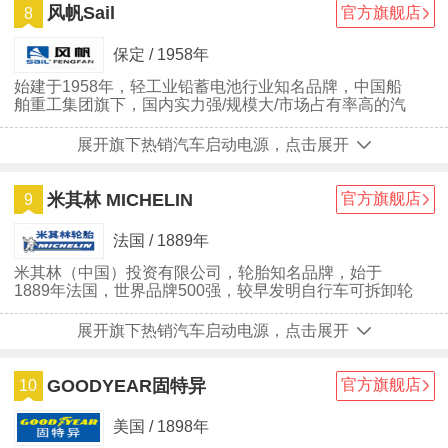
风帆Sail
官方旗舰店
8
保定 / 1958年
始建于1958年，轻工业铅蓄电池行业知名品牌，中国船
舶重工集团旗下，国内实力强/规模大/市场占有率高的汽
车起动电池生产企业
展开旗下热销汽车启动电源，点击展开
米其林 MICHELIN
官方旗舰店
9
法国 / 1889年
米其林（中国）投资有限公司，轮胎知名品牌，始于
1889年法国，世界品牌500强，较早发明自行车可拆卸轮
胎及轿车用充气轮胎，全球知名轮胎制造商。
展开旗下热销汽车启动电源，点击展开
GOODYEAR固特异
官方旗舰店
10
美国 / 1898年