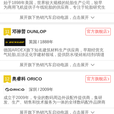
始于1898年美国，世界较大规模的轮胎生产公司，较早
为商用飞机提供子午线轮胎的供应商，专注于轮胎研究生
产及销售的企业
展开旗下热销汽车启动电源，点击展开
邓禄普 DUNLOP
官方旗舰店
11
英国 / 1888年
德国ARDEX旗下知名建筑材料生产供应商，早期经营充
气轮胎,后涉足化学建材领域，提供防水/瓷砖粘结剂/填缝
剂/基面准备/胶类等全方位解决方案
展开旗下热销汽车启动电源，点击展开
奥睿科 ORICO
官方旗舰店
12
深圳 / 2009年
成立于2009年，专业的数码周边外设配件提供商，集研
发、生产、销售和技术服务为一体的全球数码配件品牌商
展开旗下热销汽车启动电源，点击展开