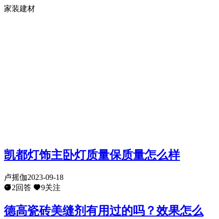
家装建材
凯都灯饰主卧灯质量保质量怎么样
卢摇伽
2023-09-18
2回答
9关注
德高瓷砖美缝剂有用过的吗？效果怎么