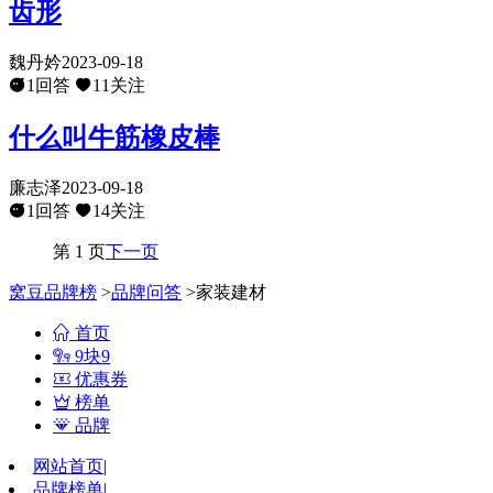
齿形
魏丹妗
2023-09-18
1回答
11关注
什么叫牛筋橡皮棒
廉志泽
2023-09-18
1回答
14关注
第 1 页
下一页
窝豆品牌榜
>
品牌问答
>家装建材
首页
9块9
优惠券
榜单
品牌
网站首页
|
品牌榜单
|