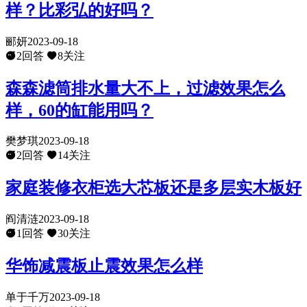
样？比彩弘的好吗？
郦妍
2023-09-18
2回答
8关注
森森滤筒排水量大不上，过滤效果怎么
样，60的缸能用吗？
樊梦琪
2023-09-18
2回答
14关注
家庭装修衣柜选大芯板还是多层实木板好
阎清涟
2023-09-18
1回答
30关注
华饰减震板止震效果怎么样
单于千万
2023-09-18