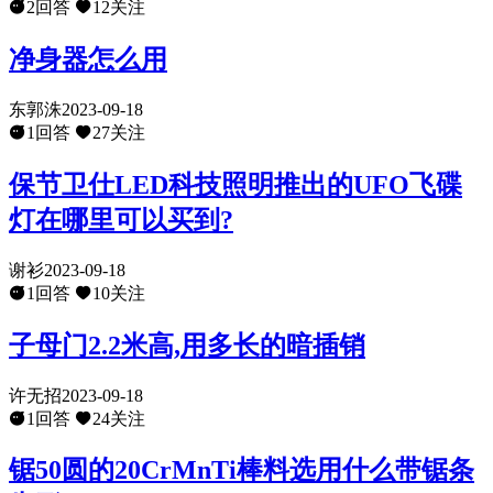
2回答
12关注
净身器怎么用
东郭洙
2023-09-18
1回答
27关注
保节卫仕LED科技照明推出的UFO飞碟
灯在哪里可以买到?
谢衫
2023-09-18
1回答
10关注
子母门2.2米高,用多长的暗插销
许无招
2023-09-18
1回答
24关注
锯50圆的20CrMnTi棒料选用什么带锯条