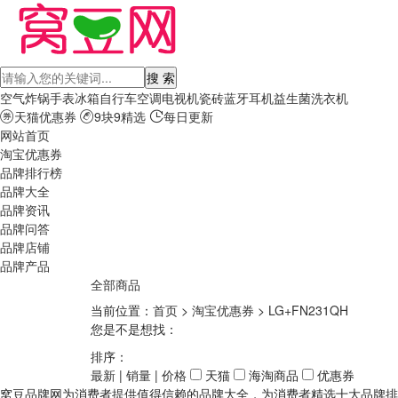
空气炸锅
手表
冰箱
自行车
空调
电视机
瓷砖
蓝牙耳机
益生菌
洗衣机
天猫优惠券
9块9精选
每日更新
网站首页
淘宝优惠券
品牌排行榜
品牌大全
品牌资讯
品牌问答
品牌店铺
品牌产品
全部商品
当前位置：
首页
>
淘宝优惠券
>
LG+FN231QH
您是不是想找：
排序：
最新
|
销量
|
价格
天猫
海淘商品
优惠券
窝豆品牌网为消费者提供值得信赖的品牌大全，为消费者精选十大品牌