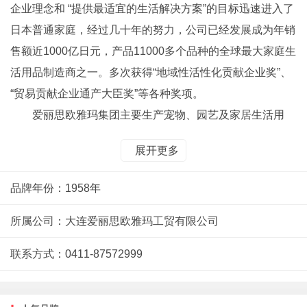
企业理念和 “提供最适宜的生活解决方案”的目标迅速进入了
日本普通家庭，经过几十年的努力，公司已经发展成为年销
售额近1000亿日元，产品11000多个品种的全球最大家庭生
活用品制造商之一。多次获得“地域性活性化贡献企业奖”、
“贸易贡献企业通产大臣奖”等各种奖项。
爱丽思欧雅玛集团主要生产宠物、园艺及家居生活用
品，以家居仓储连锁店为主进行销售，集设计、制造、销售
展开更多
于一体。冲破陈旧的行业定义，把生产和销售集为一体，提
出“商品提案”的新型商业经营模式。商品种类现已超过
品牌年份：1958年
13,000种，在日本，爱丽思的宠物、园艺、塑料收纳产品，
位居同类产品市场的第一位。爱丽思欧雅玛株式会社在日本
所属公司：大连爱丽思欧雅玛工贸有限公司
设有8家工厂，均有生产、物流机能。本国内8家工厂覆盖着
联系方式：0411-87572999
全国 10,000 多个客户店铺，每100-300公里作为 〈一日配
送圈〉， 确保接到客户订单的第二天就可以把商品配送到
指定地点。除日本和中国以外，爱丽思集团还在美国，欧