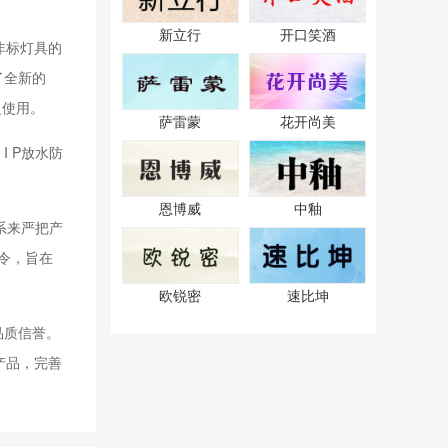
新立行
开口笑酒
非标灯具的
了全新的
泛使用。
萨雷蒙
花开尚美
 P放水防
恩博威
中釉
体系来严把产
指令，旨在
欧锐密
速比坤
品质信誉。
产品，完善