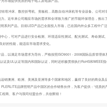
于为市场提供优质的电子电工及电源产品。
控转塔冲床、数控折弯机、剪板机，高数自动冲床机等专业设备。公司对
能力。近年来公司顺应市场的需求和全球致力推广的节能环保理念，推出
照明系列产品。目前LED产品已全面投入市场，已在国内外众多工程中广
中心，可对产品进行安全检测、环境适应性测试、配光测试、寿命测试、I
具有良好的性能，能适应市场需求变化。
以满足市场需求为导向，严格按照ISO9001 - 2008国际品质管理
E认证及UL认证等国内和国际认证，同时还积极贯彻执行RoHS和WEEE
品远销澳洲、欧洲、美洲及亚洲等多个国家和地区，赢得了良好的商业及
商，PLERLITE品牌照明产品中国区的合作销售伙伴，为客户提供：“优质的
工程商、客户与我司结盟合作，共创辉煌！