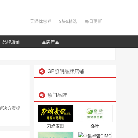
天猫优惠券
9块9精选
每日更新
品牌店铺
品牌产品
GP照明品牌店铺
热门品牌
解决方案提
刀蜂麦田
叠叶