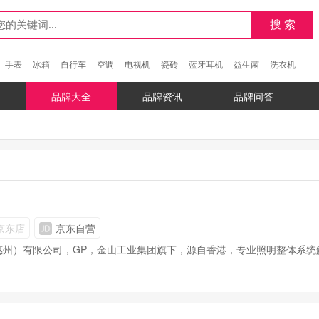
手表
冰箱
自行车
空调
电视机
瓷砖
蓝牙耳机
益生菌
洗衣机
品牌大全
品牌资讯
品牌问答
京东店
京东自营
惠州）有限公司，GP，金山工业集团旗下，源自香港，专业照明整体系统