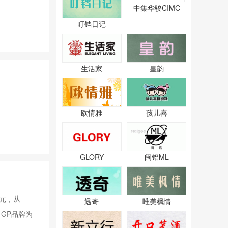
中集华骏CIMC
叮铛日记
生活家
皇韵
欧情雅
孩儿喜
GLORY
闽铝ML
港元，从
透奇
唯美枫情
GP品牌为