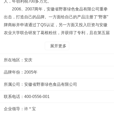
人，年创利税700多万元。
2006、2007两年，安徽省野寨绿色食品有限公司重拳
出击，打造自己的品牌。一方面给自己的产品注册了“野寨”
牌商标并申请通过了QS认证，另一方面又投入巨资与安徽
农业大学联合研发了葛根粉丝，并获得了专利，且在第五届
中博会上获得了银奖。安徽省电视台为此还做了专题系列报
展开更多
道。
2008年，通过国家“有机食品”认证，且每年通过年检。
所在地区：安庆
过硬的产品质量是产品生存之基，良好的品牌形象是企业发
展之源。为此，野寨绿色食品有限公司，励精图治抓品质升
品牌年份：2005年
级，发奋图强保企业腾飞。
所属公司：安徽省野寨绿色食品有限公司
野寨绿色食品有限公司充分利用互联网，成功地开辟了
生产与销售绿色通道。公司一方面通过互联网与厦门大学、
联系电话：400-0556-001
安徽农业大学实现了公司生产要素的优化、社会行业设备的
企业领导：许 * 宝
资源共享；另一方面在2006年就开通了阿里巴巴诚信通会