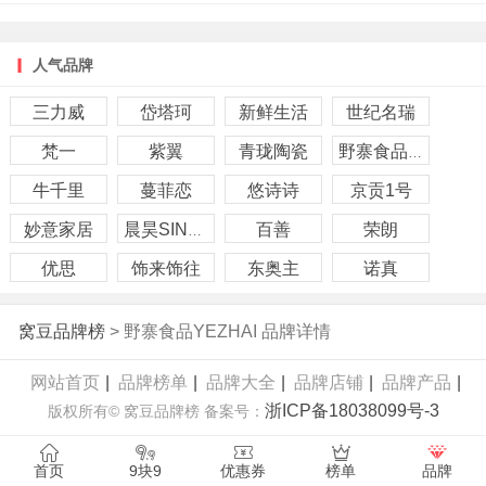
员；2009年，开通了慧聪网买卖通会员，截止目前，这些
B2B平台每年带来的成交额占公司销售额50%以上，并把公
人气品牌
司产品推向全国各地市场，同时还在全国各地发展了经销
三力威
岱塔珂
新鲜生活
世纪名瑞
商，代理商数千家。随着互联网的发展，野寨公司紧跟时代
梵一
紫翼
青珑陶瓷
野寨食品YEZHAI
步伐，2010年注册了淘宝天猫商城，C店等B2C平台，目前
牛千里
蔓菲恋
悠诗诗
京贡1号
利用B2C平台发展了40余家分销商。而且触角已延伸到澳大
利亚、阿联酋等国家。2015年内可望达成3-5千万元的成交
妙意家居
百善
荣朗
晨昊SINOHOW
额。随着“互联网+”的发展，公司又正在进行着一种新的模
优思
饰来饰往
东奥主
诺真
式转型，充分利用以前B2B、B2C的渠道开发的经销商，代
理商以及分销商来开辟微商+O2O的经营模式，利用微商、
窝豆品牌榜
> 野寨食品YEZHAI 品牌详情
分销商这个线上O2O的推广以和经销商、代理商这些线下
网站首页
|
品牌榜单
|
品牌大全
|
品牌店铺
|
品牌产品
|
O2O的配送相结合，打造社区O2O的营销模式，使公司在
浙ICP备18038099号-3
版权所有© 窝豆品牌榜 备案号：
“互联网+”高速发展的时代仍能保持企业核心竞争力。
首页
9块9
优惠券
榜单
品牌