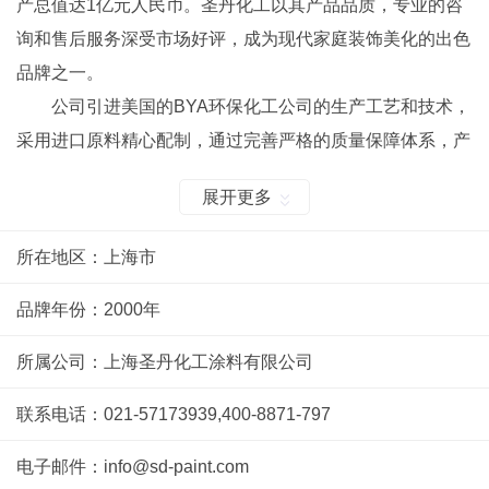
产总值达1亿元人民币。圣丹化工以其产品品质，专业的咨
询和售后服务深受市场好评，成为现代家庭装饰美化的出色
品牌之一。
公司引进美国的BYA环保化工公司的生产工艺和技术，
采用进口原料精心配制，通过完善严格的质量保障体系，产
品达到国家新强制性环保要求，各项指标与国际同步，产品
展开更多
混合后 TDI 含量低于国际标准。产品中不添加甲醛和铅、
汞、铬等重金属元素，是绿色、环保和健康的产品。公司各
所在地区：上海市
类油漆涂料已被广泛应用于全国各大城市的2700余个建筑
工程和家装行业中。
品牌年份：2000年
公司营销网络遍布全国，实行全国连锁专卖、形象统
所属公司：上海圣丹化工涂料有限公司
一，产品价格统一，服务标准统一。公司组建了全国专业油
漆施工和售后服务队伍，实行正规化、专业化的售前、售
联系电话：021-57173939,400-8871-797
中、售后服务，并经过部门论证备案，赋予了油漆行业服务
电子邮件：info@sd-paint.com
的新寓意。