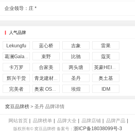
企业领导：庄 *
人气品牌
Lekungfu
蓝心桥
吉象
雷果
束野
比驰
蔻芙
葛澜Galatea
卡万罗
合家美
两头塘
英豪HEIROUS
辉兴干货
圣丹
奥土基
青龙建材qinglong
完美者
埃煌
IDM
奥索 OSSUR
窝豆品牌榜
> 圣丹 品牌详情
网站首页
|
品牌榜单
|
品牌大全
|
品牌店铺
|
品牌产品
|
浙ICP备18038099号-3
版权所有© 窝豆品牌榜 备案号：