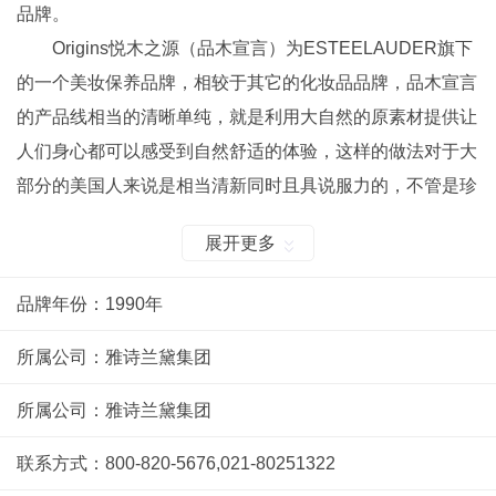
品牌。
Origins悦木之源（品木宣言）为ESTEELAUDER旗下
的一个美妆保养品牌，相较于其它的化妆品品牌，品木宣言
的产品线相当的清晰单纯，就是利用大自然的原素材提供让
人们身心都可以感受到自然舒适的体验，这样的做法对于大
部分的美国人来说是相当清新同时且具说服力的，不管是珍
贵的玫瑰花瓣、让人感到清新的柠檬甜橙、高贵神秘的紫罗
展开更多
兰或是让人温馨暖暖的姜。
Origins悦木之源（品木宣言）是一个崇尚天然、讲求
品牌年份：1990年
功效的高效天然护肤及化妆品牌。隶属于全球最大高档化妆
品集团雅诗兰黛集团，品牌的标志寓意深长，特意以两棵绿
所属公司：雅诗兰黛集团
色大树设计而成，表达人类与大自然之间相互协调的关系。
所属公司：雅诗兰黛集团
同时，在全新的Origins品牌标志上，亦特别注明了
“PoweredbyNature.ProvenbyScience.”“天然为本科学为证”
联系方式：800-820-5676,021-80251322
的品牌宣言，清楚确立Origins作为全球高效天然护肤及化